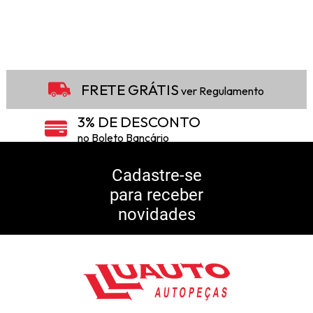
FRETE GRÁTIS
ver Regulamento
3% DE DESCONTO
no Boleto Bancário
5% DE DESCONTO
no Pix
Cadastre-se
para receber
10% DE CASHBACK
novidades
Consulte Regulamento