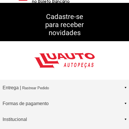
no Boleto Bancário
5% DE DESCONTO
no Pix
Cadastre-se
para receber
10% DE CASHBACK
novidades
Consulte Regulamento
Entrega |
Rastrear Pedido
Formas de pagamento
Institucional