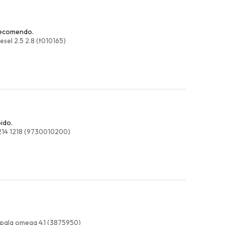
 recomendo.
sel 2.5 2.8 (t010165)
ido.
1214 1218 (9730010200)
opala omega 4.1 (3875950)