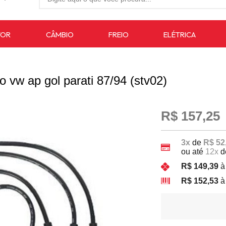
27-4733
TOR
CÂMBIO
FREIO
ELÉTRICA
7619
auto.com.br
o vw ap gol parati 87/94 (stv02)
R$ 157,25
3x
de
R$ 52
ou até
12x
d
R$ 149,39
à
R$ 152,53
à