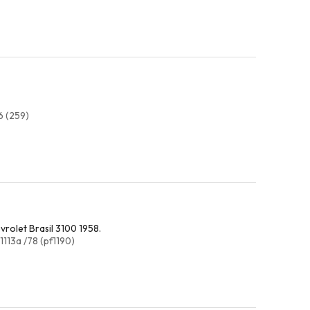
6 (259)
rolet Brasil 3100 1958.
1113a /78 (pf1190)