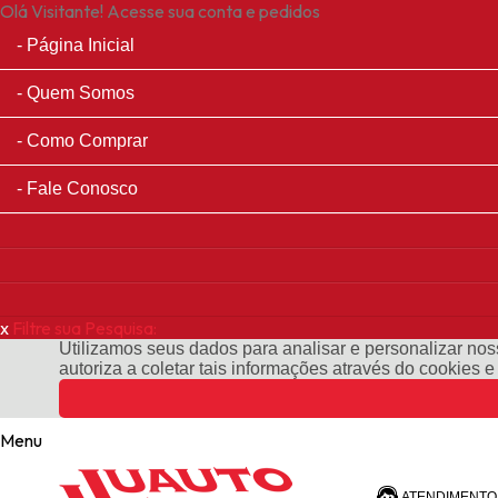
Olá Visitante!
Acesse sua conta e pedidos
Página Inicial
Quem Somos
Como Comprar
Fale Conosco
x
Filtre sua Pesquisa:
Utilizamos seus dados para analisar e personalizar noss
autoriza a coletar tais informações através do cookies 
Menu
ATENDIMENTO