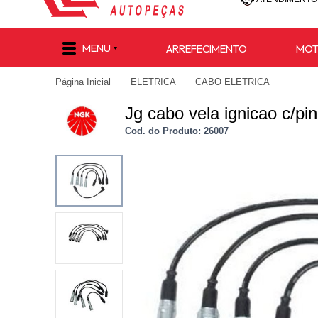
(47) 30
MENU
ARREFECIMENTO
MO
(47) 9 8811-
Página Inicial
ELETRICA
CABO ELETRICA
e-commerce@lu
Jg cabo vela ignicao c/pin
Cod. do Produto: 26007