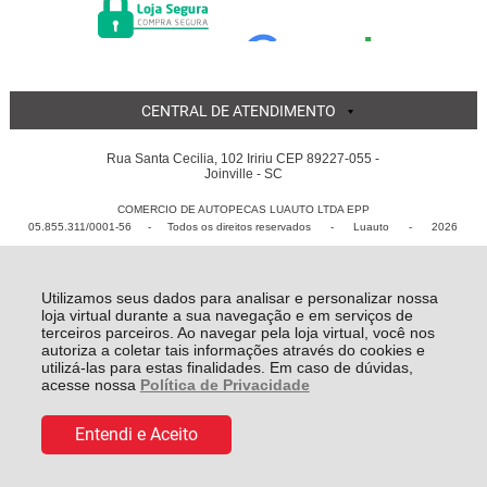
CENTRAL DE ATENDIMENTO
Rua Santa Cecilia, 102 Iririu CEP 89227-055 -
Joinville - SC
COMERCIO DE AUTOPECAS LUAUTO LTDA EPP
05.855.311/0001-56 - Todos os direitos reservados
-
Luauto
-
2026
Utilizamos seus dados para analisar e personalizar nossa
loja virtual durante a sua navegação e em serviços de
terceiros parceiros. Ao navegar pela loja virtual, você nos
autoriza a coletar tais informações através do cookies e
utilizá-las para estas finalidades. Em caso de dúvidas,
acesse nossa
Política de Privacidade
Entendi e Aceito