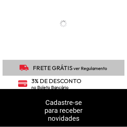
FRETE GRÁTIS
ver Regulamento
3% DE DESCONTO
no Boleto Bancário
5% DE DESCONTO
no Pix
Cadastre-se
para receber
10% DE CASHBACK
novidades
Consulte Regulamento