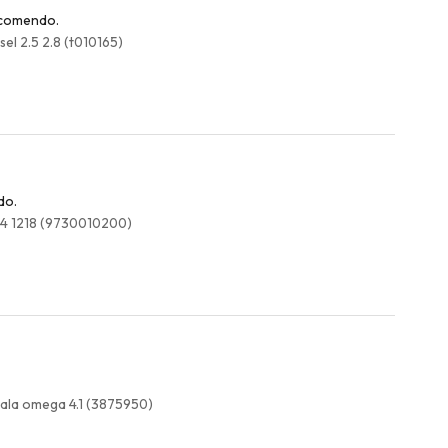
recomendo.
el 2.5 2.8 (t010165)
do.
214 1218 (9730010200)
ala omega 4.1 (3875950)