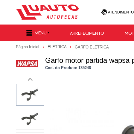
ATENDIMENTO
(47) 30
MENU
ARREFECIMENTO
MO
(47) 9 8811-
Página Inicial
ELETRICA
GARFO ELETRICA
e-commerce@lu
Garfo motor partida wapsa
Cod. do Produto: 135246