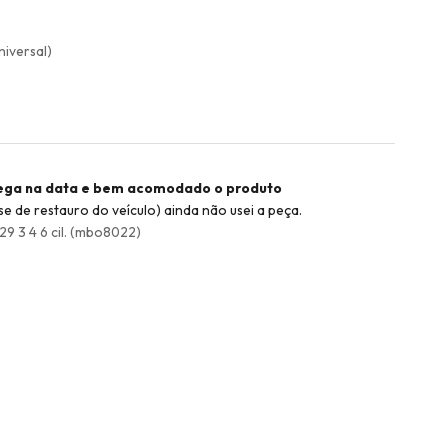
niversal)
rega na data e bem acomodado o produto
 de restauro do veículo) ainda não usei a peça.
 3 4 6 cil. (mbo8022)