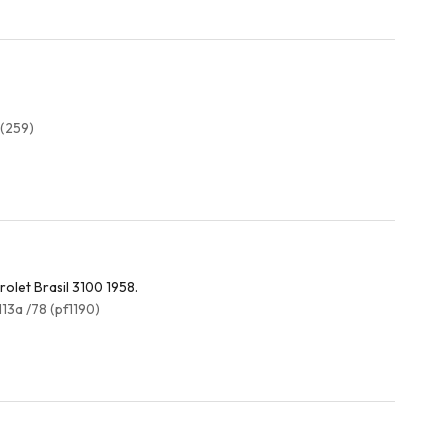
 (259)
olet Brasil 3100 1958.
13a /78 (pf1190)