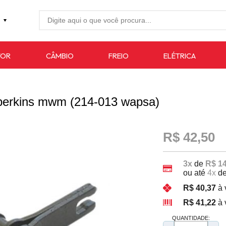
27-4733
TOR
CÂMBIO
FREIO
ELÉTRICA
7619
auto.com.br
 perkins mwm (214-013 wapsa)
R$ 42,50
3x
de
R$ 14
ou até
4x
d
R$ 40,37
à 
R$ 41,22
à 
QUANTIDADE: