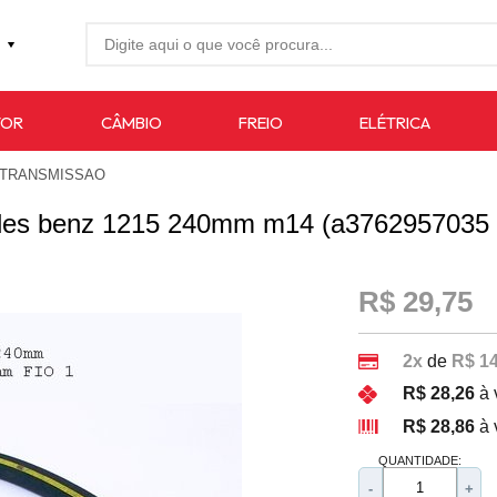
27-4733
TOR
CÂMBIO
FREIO
ELÉTRICA
7619
 TRANSMISSAO
auto.com.br
des benz 1215 240mm m14 (a3762957035
R$ 29,75
2x
de
R$ 14
R$ 28,26
à 
R$ 28,86
à 
QUANTIDADE:
-
+