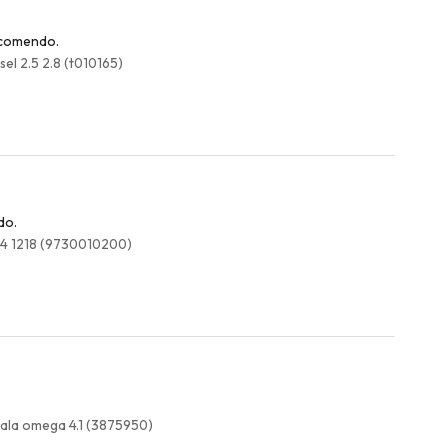
recomendo.
el 2.5 2.8 (t010165)
do.
214 1218 (9730010200)
ala omega 4.1 (3875950)