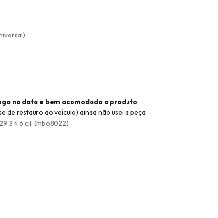
niversal)
rega na data e bem acomodado o produto
 de restauro do veículo) ainda não usei a peça.
 3 4 6 cil. (mbo8022)