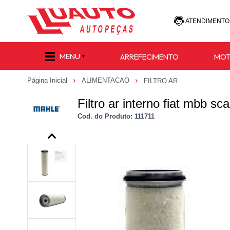
ATENDIMENTO
(47) 30
MENU
ARREFECIMENTO
MO
(47) 9 8811-
Página Inicial
ALIMENTACAO
FILTRO AR
e-commerce@lu
Filtro ar interno fiat mbb sc
Cod. do Produto: 111711