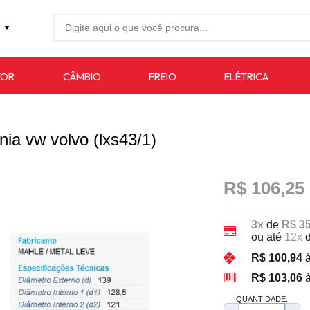
27-4733
TOR
CÂMBIO
FREIO
ELÉTRICA
7619
auto.com.br
ania vw volvo (lxs43/1)
R$ 106,25
3x
de
R$ 35
ou até
12x
R$ 100,94
à
R$ 103,06
à
QUANTIDADE: