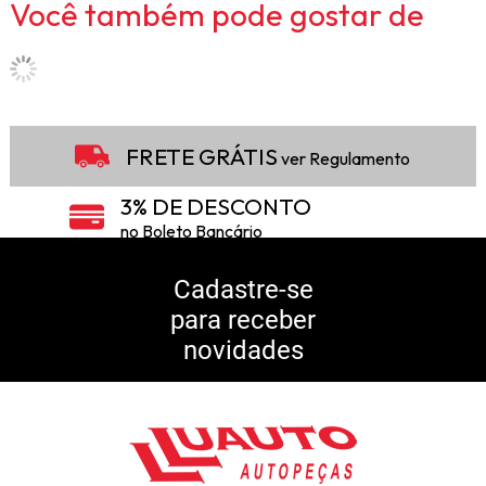
Você também pode gostar de
FRETE GRÁTIS
ver Regulamento
3% DE DESCONTO
no Boleto Bancário
5% DE DESCONTO
no Pix
Cadastre-se
para receber
10% DE CASHBACK
novidades
Consulte Regulamento