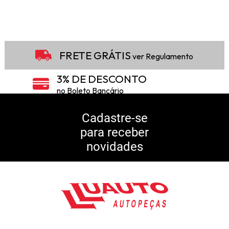
FRETE GRÁTIS
ver Regulamento
3% DE DESCONTO
no Boleto Bancário
5% DE DESCONTO
no Pix
Cadastre-se
para receber
10% DE CASHBACK
novidades
Consulte Regulamento