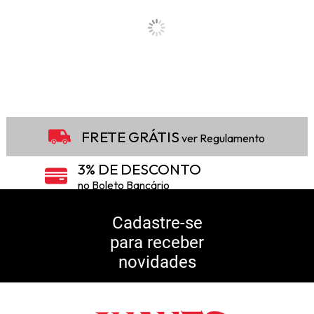
FRETE GRÁTIS
ver Regulamento
3% DE DESCONTO
no Boleto Bancário
5% DE DESCONTO
no Pix
Cadastre-se
para receber
10% DE CASHBACK
novidades
Consulte Regulamento