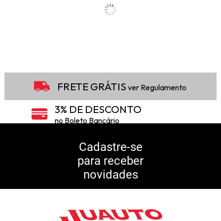
FRETE GRÁTIS
ver Regulamento
3% DE DESCONTO
no Boleto Bancário
5% DE DESCONTO
no Pix
Cadastre-se
para receber
10% DE CASHBACK
novidades
Consulte Regulamento