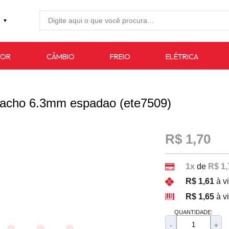
27-4733
TOR
CÂMBIO
FREIO
ELÉTRICA
7619
auto.com.br
 macho 6.3mm espadao (ete7509)
R$ 1,70
1x
de
R$ 1,
R$ 1,61
à v
R$ 1,65
à v
QUANTIDADE:
-
+