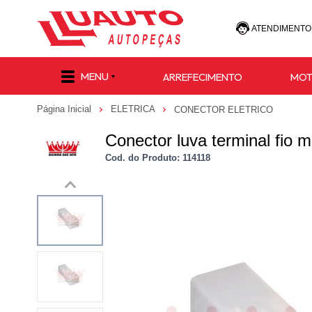
ATENDIMENTO
(47) 30
MENU
ARREFECIMENTO
MO
(47) 9 8811-
Página Inicial
ELETRICA
CONECTOR ELETRICO
e-commerce@lu
Conector luva terminal fio
Cod. do Produto: 114118