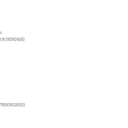
o.
2.8 (t010165)
 (9730010200)