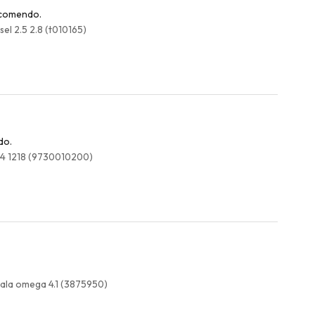
recomendo.
el 2.5 2.8 (t010165)
do.
214 1218 (9730010200)
ala omega 4.1 (3875950)