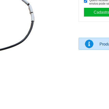
Quero receber p
envios pode va
Produ