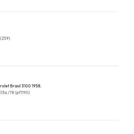
 (259)
olet Brasil 3100 1958.
13a /78 (pf1190)