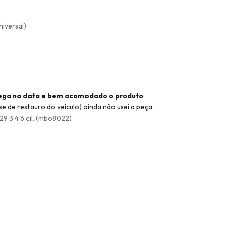
niversal)
rega na data e bem acomodado o produto
 de restauro do veículo) ainda não usei a peça.
 3 4 6 cil. (mbo8022)