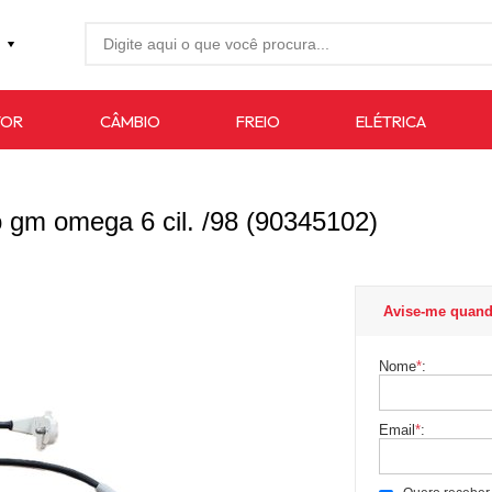
27-4733
TOR
CÂMBIO
FREIO
ELÉTRICA
7619
auto.com.br
io gm omega 6 cil. /98 (90345102)
Avise-me quand
Nome
*
:
Email
*
: