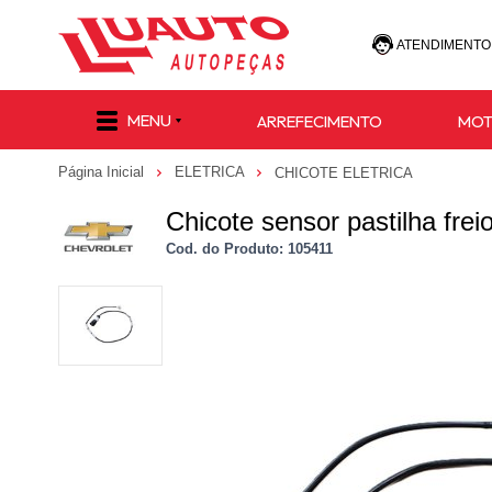
ATENDIMENTO
(47) 30
MENU
ARREFECIMENTO
MO
(47) 9 8811-
Página Inicial
ELETRICA
CHICOTE ELETRICA
e-commerce@lu
Chicote sensor pastilha fre
Cod. do Produto: 105411