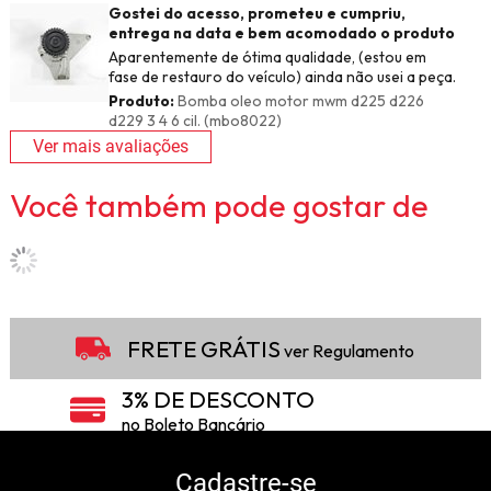
Gostei do acesso, prometeu e cumpriu,
entrega na data e bem acomodado o produto
Aparentemente de ótima qualidade, (estou em
fase de restauro do veículo) ainda não usei a peça.
Produto:
Bomba oleo motor mwm d225 d226
d229 3 4 6 cil. (mbo8022)
Ver mais avaliações
Você também pode gostar de
FRETE GRÁTIS
ver Regulamento
3% DE DESCONTO
no Boleto Bancário
5% DE DESCONTO
no Pix
Cadastre-se