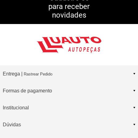
para receber
10% DE CASHBACK
novidades
Consulte Regulamento
Entrega |
Rastrear Pedido
Formas de pagamento
Institucional
Dúvidas