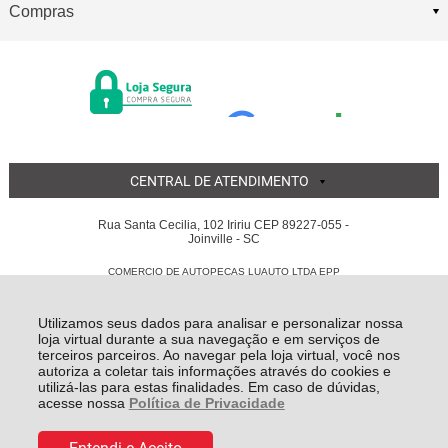
Compras
CENTRAL DE ATENDIMENTO
Rua Santa Cecilia, 102 Iririu CEP 89227-055 -
Joinville - SC
COMERCIO DE AUTOPECAS LUAUTO LTDA EPP
05.855.311/0001-56 - Todos os direitos reservados
-
Luauto
-
2026
Utilizamos seus dados para analisar e personalizar nossa
loja virtual durante a sua navegação e em serviços de
terceiros parceiros. Ao navegar pela loja virtual, você nos
autoriza a coletar tais informações através do cookies e
utilizá-las para estas finalidades. Em caso de dúvidas,
acesse nossa
Política de Privacidade