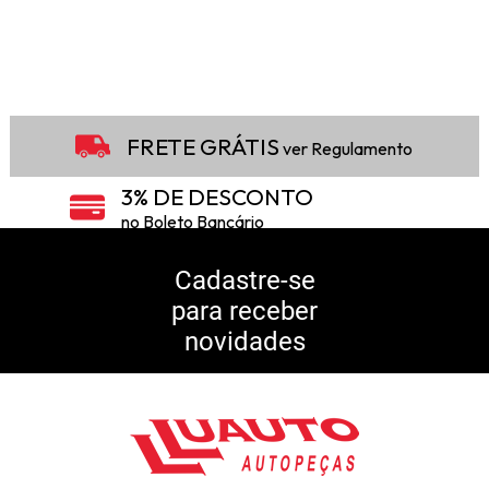
FRETE GRÁTIS
ver Regulamento
3% DE DESCONTO
no Boleto Bancário
5% DE DESCONTO
no Pix
Cadastre-se
para receber
10% DE CASHBACK
novidades
Consulte Regulamento