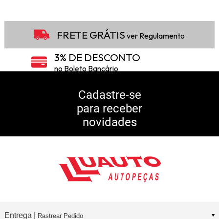
FRETE GRÁTIS
ver Regulamento
3% DE DESCONTO
no Boleto Bancário
5% DE DESCONTO
no Pix
Cadastre-se
para receber
10% DE CASHBACK
novidades
Consulte Regulamento
Entrega |
Rastrear Pedido