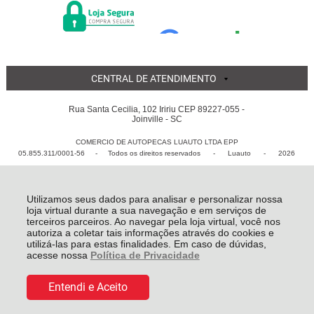
CENTRAL DE ATENDIMENTO
Rua Santa Cecilia, 102 Iririu CEP 89227-055 -
Joinville - SC
COMERCIO DE AUTOPECAS LUAUTO LTDA EPP
05.855.311/0001-56 - Todos os direitos reservados
-
Luauto
-
2026
Utilizamos seus dados para analisar e personalizar nossa
loja virtual durante a sua navegação e em serviços de
terceiros parceiros. Ao navegar pela loja virtual, você nos
autoriza a coletar tais informações através do cookies e
utilizá-las para estas finalidades. Em caso de dúvidas,
acesse nossa
Política de Privacidade
Entendi e Aceito
R$ 7,44
COMPRAR