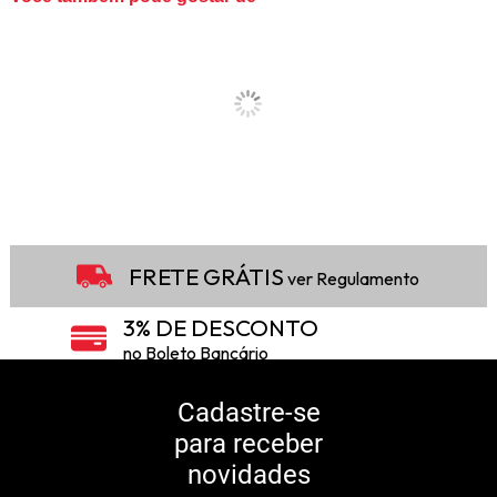
FRETE GRÁTIS
ver Regulamento
3% DE DESCONTO
no Boleto Bancário
5% DE DESCONTO
no Pix
Cadastre-se
para receber
10% DE CASHBACK
novidades
Consulte Regulamento