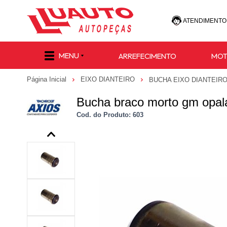
ATENDIMENTO
(47) 30
MENU
ARREFECIMENTO
MO
(47) 9 8811-
Página Inicial
EIXO DIANTEIRO
BUCHA EIXO DIANTEIR
e-commerce@lu
Bucha braco morto gm opala
Cod. do Produto: 603