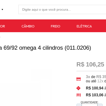
27-4733
TOR
CÂMBIO
FREIO
ELÉTRICA
7619
O
auto.com.br
 69/92 omega 4 cilindros (011.0206)
R$ 106,25
3x
de
R$ 35
ou até
12x
R$ 100,94
à
R$ 103,06
à
QUANTIDADE: