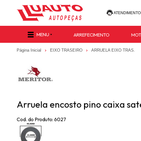
ATENDIMENTO
(47) 30
MENU
ARREFECIMENTO
MO
(47) 9 8811-
Página Inicial
EIXO TRASEIRO
ARRUELA EIXO TRAS.
e-commerce@lu
Arruela encosto pino caixa sate
Cod. do Produto: 6027