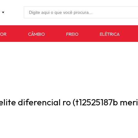
27-4733
TOR
CÂMBIO
FREIO
ELÉTRICA
7619
auto.com.br
lite diferencial ro (t12525187b meri