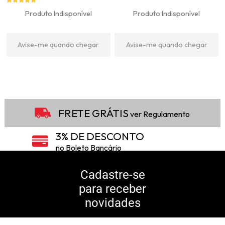
Produto Indisponível
Produto Indisponível
Avise-me quando chegar
Avise-me quando chegar
4
Produtos
FRETE GRÁTIS
ver Regulamento
3% DE DESCONTO
no Boleto Bancário
5% DE DESCONTO
no Pix
Cadastre-se
para receber
10% DE CASHBACK
novidades
Consulte Regulamento