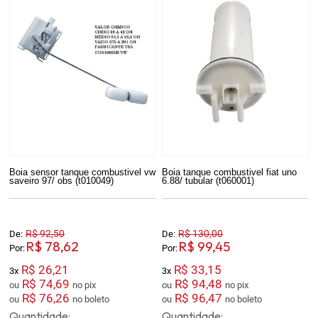
Boia sensor tanque combustivel vw
Boia tanque combustivel fiat uno
saveiro 97/ obs (t010049)
6.88/ tubular (t060001)
R$ 92,50
R$ 130,00
De:
De:
R$ 78,62
R$ 99,45
Por:
Por:
R$ 26,21
R$ 33,15
3x
3x
R$ 74,69
R$ 94,48
ou
no pix
ou
no pix
R$ 76,26
R$ 96,47
ou
no boleto
ou
no boleto
Quantidade:
Quantidade: