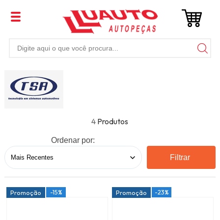
4
Ordenar por:
Filtrar
-15%
-23%
Promoção
Promoção