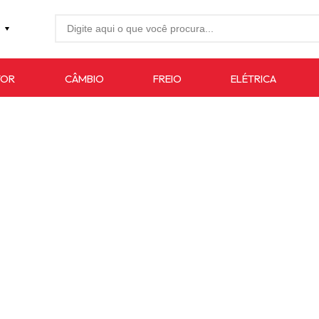
27-4733
TOR
CÂMBIO
FREIO
ELÉTRICA
7619
auto.com.br