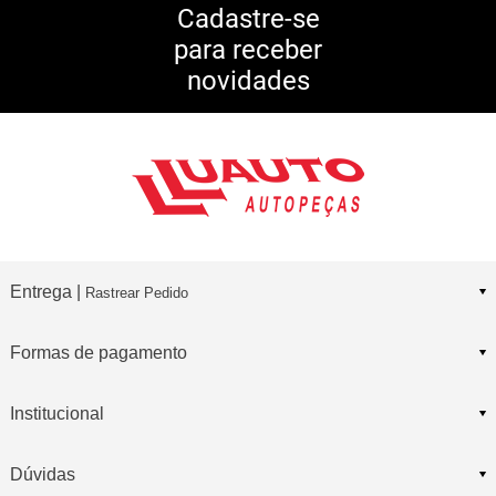
5% DE DESCONTO
no Pix
Cadastre-se
para receber
10% DE CASHBACK
novidades
Consulte Regulamento
Entrega |
Rastrear Pedido
Formas de pagamento
Institucional
Dúvidas