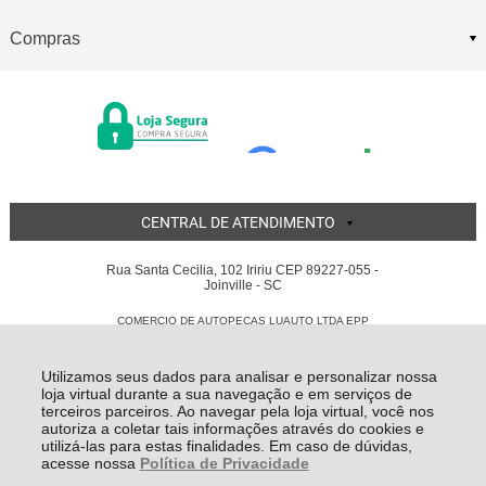
Compras
CENTRAL DE ATENDIMENTO
Rua Santa Cecilia, 102 Iririu CEP 89227-055 -
Joinville - SC
COMERCIO DE AUTOPECAS LUAUTO LTDA EPP
05.855.311/0001-56 - Todos os direitos reservados
-
Luauto
-
2026
Utilizamos seus dados para analisar e personalizar nossa
loja virtual durante a sua navegação e em serviços de
terceiros parceiros. Ao navegar pela loja virtual, você nos
autoriza a coletar tais informações através do cookies e
utilizá-las para estas finalidades. Em caso de dúvidas,
acesse nossa
Política de Privacidade