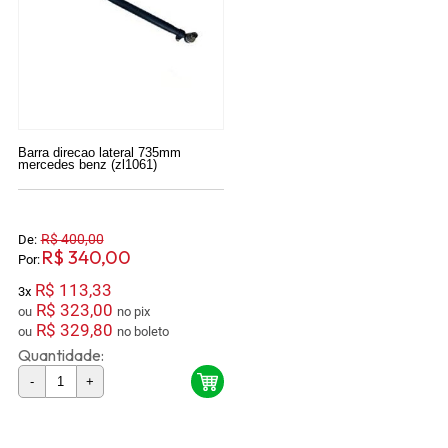
Barra direcao lateral 735mm
mercedes benz (zl1061)
R$ 400,00
De:
R$ 340,00
Por:
R$ 113,33
3x
R$ 323,00
ou
no pix
R$ 329,80
ou
no boleto
Quantidade:
-
+