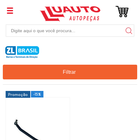
Filtrar
-15%
Promoção