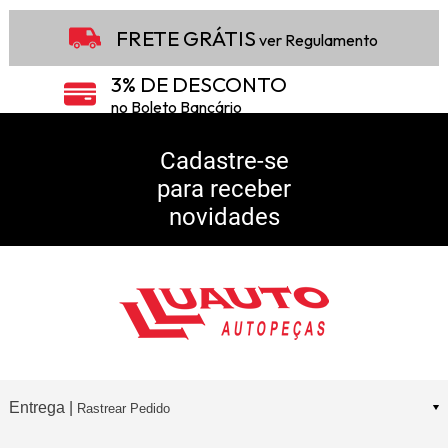
FRETE GRÁTIS
ver Regulamento
3% DE DESCONTO
no Boleto Bancário
5% DE DESCONTO
no Pix
Cadastre-se
para receber
10% DE CASHBACK
novidades
Consulte Regulamento
Entrega |
Rastrear Pedido