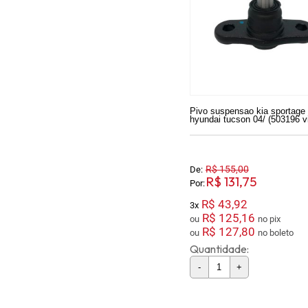
Pivo suspensao kia sportage 
hyundai tucson 04/ (503196 v
R$ 155,00
De:
R$ 131,75
Por:
R$ 43,92
3x
R$ 125,16
ou
no pix
R$ 127,80
ou
no boleto
Quantidade:
-
+