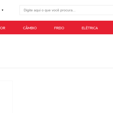
27-4733
TOR
CÂMBIO
FREIO
ELÉTRICA
7619
auto.com.br