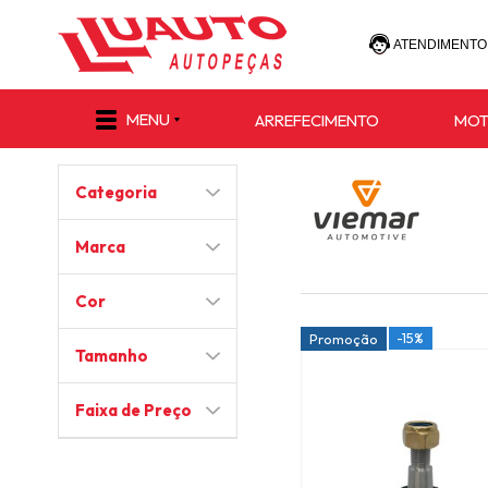
ATENDIMENTO
(47) 30
MENU
ARREFECIMENTO
MO
(47) 9 8811-
Categoria
e-commerce@lu
Marca
Cor
-15%
Promoção
Tamanho
Faixa de Preço