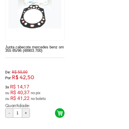
Junta cabecote mercedes benz om
355 85/96 (48903.700)
R$ 50,00
De:
R$ 42,50
Por:
R$ 14,17
3x
R$ 40,37
ou
no pix
R$ 41,22
ou
no boleto
Quantidade:
-
+