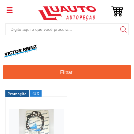
Filtrar
-15%
Promoção