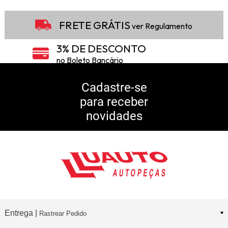
FRETE GRÁTIS
ver Regulamento
3% DE DESCONTO
no Boleto Bancário
5% DE DESCONTO
no Pix
Cadastre-se
para receber
10% DE CASHBACK
novidades
Consulte Regulamento
Entrega |
Rastrear Pedido