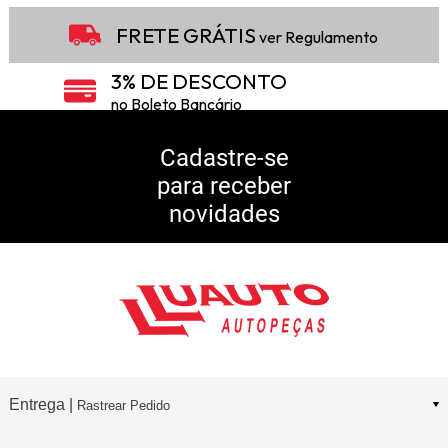
FRETE GRÁTIS
ver Regulamento
3% DE DESCONTO
no Boleto Bancário
5% DE DESCONTO
no Pix
Cadastre-se
para receber
10% DE CASHBACK
novidades
Consulte Regulamento
Entrega |
Rastrear Pedido