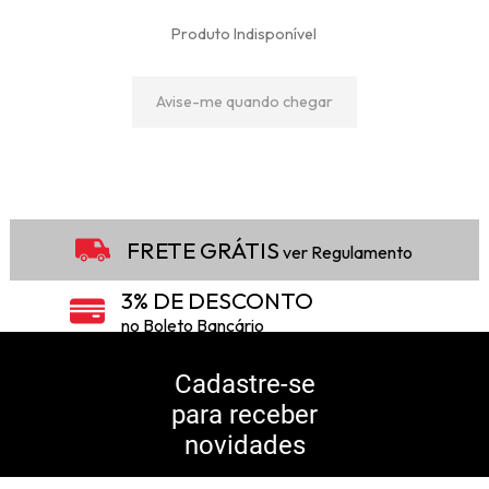
Produto Indisponível
Avise-me quando chegar
3
Produtos
FRETE GRÁTIS
ver Regulamento
3% DE DESCONTO
no Boleto Bancário
5% DE DESCONTO
no Pix
Cadastre-se
para receber
10% DE CASHBACK
novidades
Consulte Regulamento