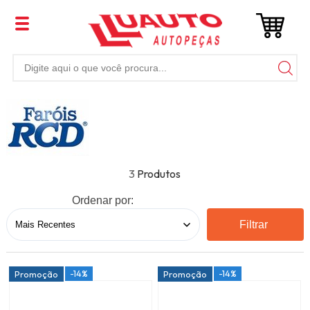
3
Ordenar por:
Filtrar
-14%
-14%
Promoção
Promoção