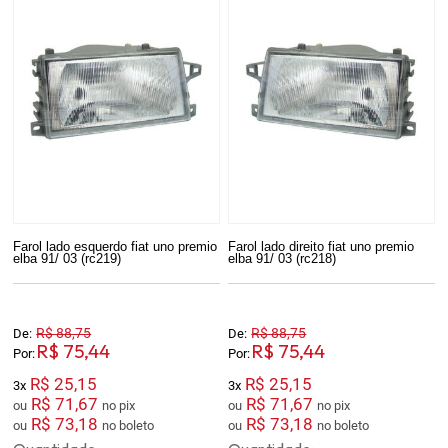
Farol lado esquerdo fiat uno premio
Farol lado direito fiat uno premio
elba 91/ 03 (rc219)
elba 91/ 03 (rc218)
R$ 88,75
R$ 88,75
De:
De:
R$ 75,44
R$ 75,44
Por:
Por:
R$ 25,15
R$ 25,15
3x
3x
R$ 71,67
R$ 71,67
ou
no pix
ou
no pix
R$ 73,18
R$ 73,18
ou
no boleto
ou
no boleto