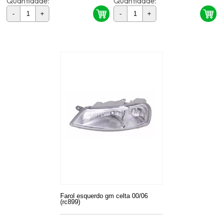
Quantidade:
Quantidade:
-
+
-
+
Farol esquerdo gm celta 00/06
(rc899)