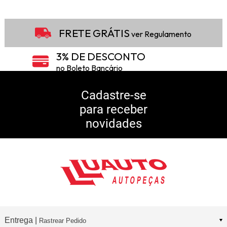
FRETE GRÁTIS
ver Regulamento
3% DE DESCONTO
no Boleto Bancário
5% DE DESCONTO
no Pix
Cadastre-se
para receber
10% DE CASHBACK
novidades
Consulte Regulamento
Entrega |
Rastrear Pedido