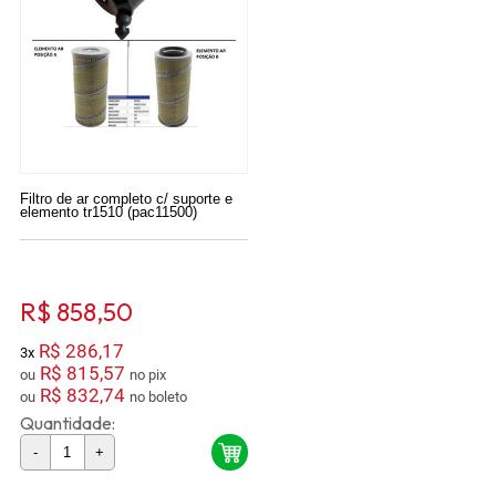
Filtro de ar completo c/ suporte e
elemento tr1510 (pac11500)
R$ 858,50
R$ 286,17
3x
R$ 815,57
ou
no pix
R$ 832,74
ou
no boleto
Quantidade:
-
+