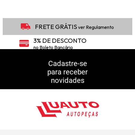
FRETE GRÁTIS
ver Regulamento
3% DE DESCONTO
no Boleto Bancário
5% DE DESCONTO
no Pix
Cadastre-se
para receber
10% DE CASHBACK
novidades
Consulte Regulamento