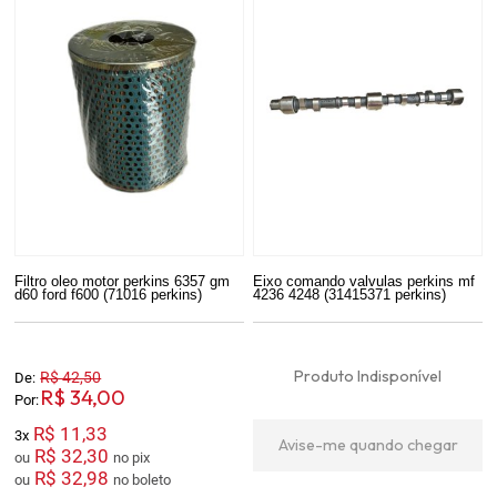
Filtro oleo motor perkins 6357 gm
Eixo comando valvulas perkins mf
d60 ford f600 (71016 perkins)
4236 4248 (31415371 perkins)
Produto Indisponível
R$ 42,50
De:
R$ 34,00
Por:
R$ 11,33
3x
Avise-me quando chegar
R$ 32,30
ou
no pix
R$ 32,98
ou
no boleto