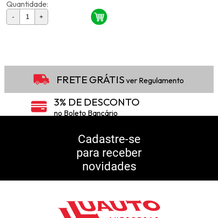
Quantidade:
-
+
2
Produtos
FRETE GRÁTIS
ver Regulamento
3% DE DESCONTO
no Boleto Bancário
5% DE DESCONTO
no Pix
Cadastre-se
para receber
10% DE CASHBACK
novidades
Consulte Regulamento