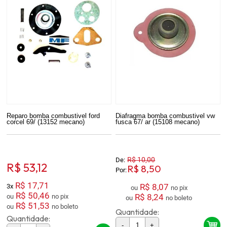
Reparo bomba combustivel ford
Diafragma bomba combustivel vw
corcel 69/ (13152 mecano)
fusca 67/ ar (15108 mecano)
R$ 10,00
De:
R$ 53,12
R$ 8,50
Por:
R$ 17,71
R$ 8,07
3x
ou
no pix
R$ 50,46
R$ 8,24
ou
no pix
ou
no boleto
R$ 51,53
ou
no boleto
Quantidade:
Quantidade:
-
+