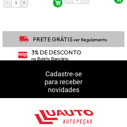
-
+
2
Produtos
FRETE GRÁTIS
ver Regulamento
3% DE DESCONTO
no Boleto Bancário
5% DE DESCONTO
no Pix
Cadastre-se
para receber
10% DE CASHBACK
novidades
Consulte Regulamento