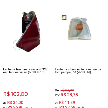
Lanterna tras fiesta sedan 03/10
Lanterna cibie dianteira esquerda
esq ler descrição (6310807 ht)
ford pampa 85/ (92105 ht)
R$ 27,98
De:
R$ 102,00
R$ 23,78
Por:
R$ 34,00
R$ 11,89
3x
2x
R$ 96,90
R$ 22,59
ou
no pix
ou
no pix