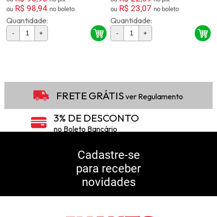
R$ 98,94
R$ 23,07
ou
no boleto
ou
no boleto
Quantidade:
Quantidade:
-
+
-
+
2
Produtos
FRETE GRÁTIS
ver Regulamento
3% DE DESCONTO
no Boleto Bancário
5% DE DESCONTO
no Pix
Cadastre-se
para receber
10% DE CASHBACK
novidades
Consulte Regulamento