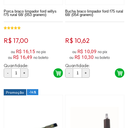
Porca braco limpador ford willys
Bucha braco limpador ford f75 rural
f75 rural 68/ (053 granero)
68/ (054 granero)
R$ 17,00
R$ 10,62
R$ 16,15
R$ 10,09
ou
no pix
ou
no pix
R$ 16,49
R$ 10,30
ou
no boleto
ou
no boleto
Quantidade:
Quantidade:
-
+
-
+
-14%
Promoção