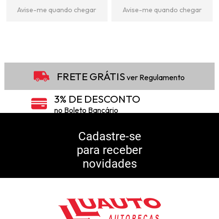
Avise-me quando chegar
Avise-me quando chegar
10
Produtos
FRETE GRÁTIS
ver Regulamento
3% DE DESCONTO
no Boleto Bancário
5% DE DESCONTO
no Pix
Cadastre-se
para receber
10% DE CASHBACK
novidades
Consulte Regulamento