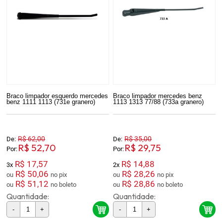
Braco limpador esquerdo mercedes
Braco limpador mercedes benz
benz 1111 1113 (731e granero)
1113 1313 77/88 (733a granero)
R$ 62,00
R$ 35,00
De:
De:
R$ 52,70
R$ 29,75
Por:
Por:
R$ 17,57
R$ 14,88
3x
2x
R$ 50,06
R$ 28,26
ou
no pix
ou
no pix
R$ 51,12
R$ 28,86
ou
no boleto
ou
no boleto
Quantidade:
Quantidade:
-
+
-
+