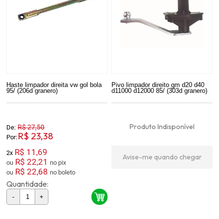
Haste limpador direita vw gol bola
Pivo limpador direito gm d20 d40
95/ (206d granero)
d11000 d12000 85/ (303d granero)
Produto Indisponível
R$ 27,50
De:
R$ 23,38
Por:
R$ 11,69
2x
Avise-me quando chegar
R$ 22,21
ou
no pix
R$ 22,68
ou
no boleto
Quantidade:
-
+