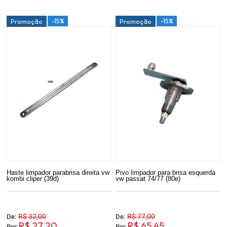
-15%
-15%
Promoção
Promoção
Haste limpador parabrisa direita vw
Pivo limpador para brisa esquerda
kombi cliper (39d)
vw passat 74/77 (80e)
R$ 32,00
R$ 77,00
De:
De:
R$ 27,20
R$ 65,45
Por:
Por: