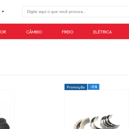
27-4733
TOR
CÂMBIO
FREIO
ELÉTRICA
7619
auto.com.br
-15%
Promoção