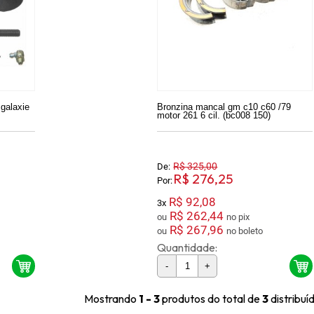
 galaxie
Bronzina mancal gm c10 c60 /79
motor 261 6 cil. (bc008 150)
R$ 325,00
De:
R$ 276,25
Por:
R$ 92,08
3x
R$ 262,44
ou
no pix
R$ 267,96
ou
no boleto
Quantidade:
-
+
Mostrando
1 - 3
produtos do total de
3
distribu