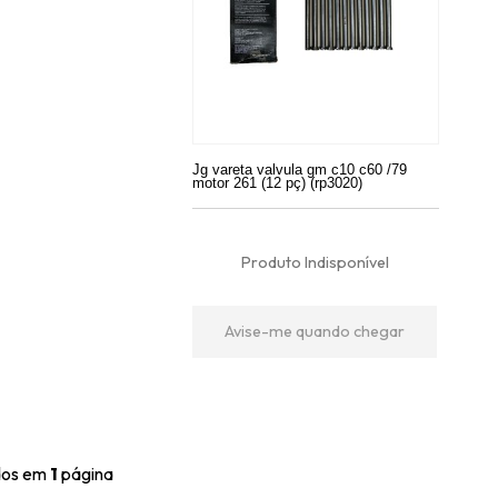
Jg vareta valvula gm c10 c60 /79
motor 261 (12 pç) (rp3020)
Produto Indisponível
Avise-me quando chegar
ídos em
1
página