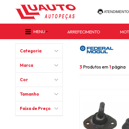
ATENDIMENTO
(47) 30
MENU
ARREFECIMENTO
MO
(47) 9 8811-
Categoria
e-commerce@lu
Marca
3
Produtos em
1
página
Cor
Tamanho
Faixa de Preço