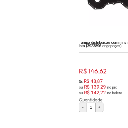
Tampa distribuicao cummins s
lata (3923896 engepeças)
R$ 146,62
R$ 48,87
3x
R$ 139,29
ou
no pix
R$ 142,22
ou
no boleto
Quantidade:
-
+