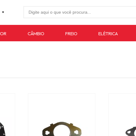
27-4733
TOR
CÂMBIO
FREIO
ELÉTRICA
7619
auto.com.br