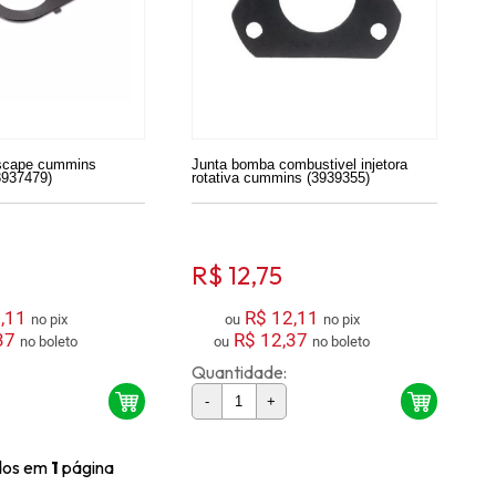
escape cummins
Junta bomba combustivel injetora
(3937479)
rotativa cummins (3939355)
R$ 12,75
,11
R$ 12,11
no pix
ou
no pix
37
R$ 12,37
no boleto
ou
no boleto
Quantidade:
-
+
ídos em
1
página