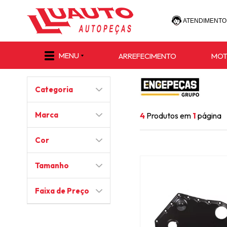
ATENDIMENTO
(47) 30
MENU
ARREFECIMENTO
MO
(47) 9 8811-
Categoria
e-commerce@lu
Marca
4
Produtos em
1
página
Cor
Tamanho
Faixa de Preço