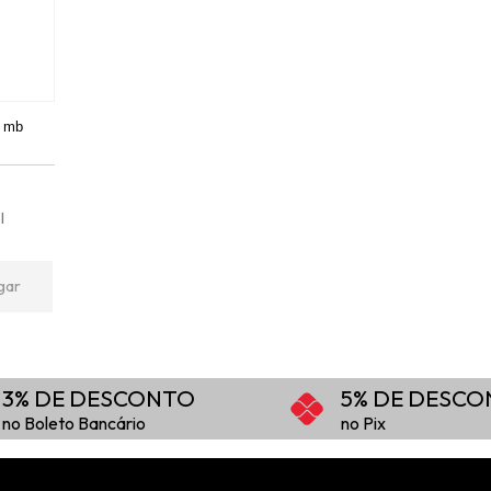
o mb
l
gar
3% DE DESCONTO
5% DE DESC
no Boleto Bancário
no Pix