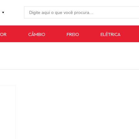
27-4733
TOR
CÂMBIO
FREIO
ELÉTRICA
7619
auto.com.br