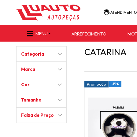
ATENDIMENTO
(47) 30
MENU
ARREFECIMENTO
MO
(47) 9 8811-
CATARINA
Categoria
e-commerce@lu
Marca
-15%
Cor
Promoção
Tamanho
Faixa de Preço