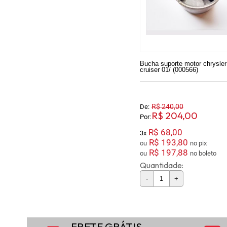
Bucha suporte motor chrysler
cruiser 01/ (000566)
R$ 240,00
De:
R$ 204,00
Por:
R$ 68,00
3x
R$ 193,80
ou
no pix
R$ 197,88
ou
no boleto
Quantidade:
-
+
FRETE GRÁTIS