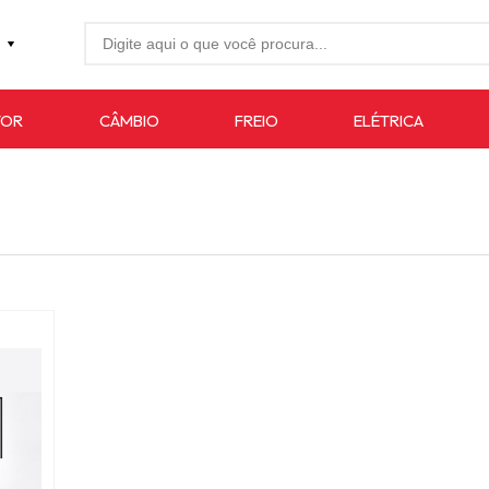
27-4733
TOR
CÂMBIO
FREIO
ELÉTRICA
7619
auto.com.br