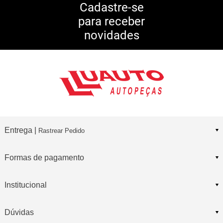
5% DE DESCONTO
no Pix
Cadastre-se
para receber
10% DE CASHBACK
novidades
Consulte Regulamento
Entrega |
Rastrear Pedido
Formas de pagamento
Institucional
Dúvidas