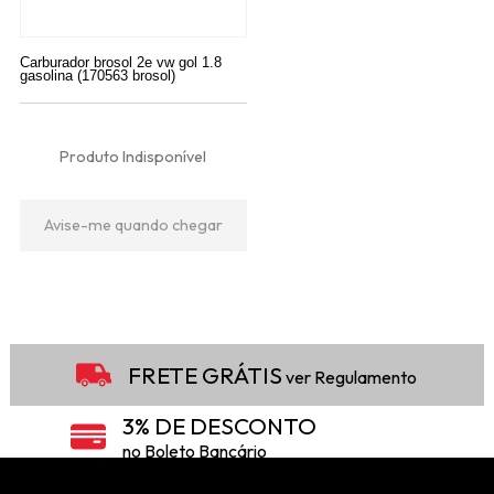
Carburador brosol 2e vw gol 1.8
gasolina (170563 brosol)
Produto Indisponível
Avise-me quando chegar
5
Produtos
FRETE GRÁTIS
ver Regulamento
3% DE DESCONTO
no Boleto Bancário