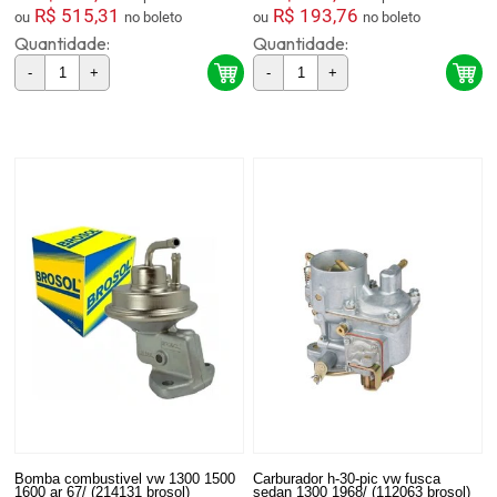
R$ 515,31
R$ 193,76
ou
no boleto
ou
no boleto
Quantidade:
Quantidade:
-
+
-
+
Bomba combustivel vw 1300 1500
Carburador h-30-pic vw fusca
1600 ar 67/ (214131 brosol)
sedan 1300 1968/ (112063 brosol)