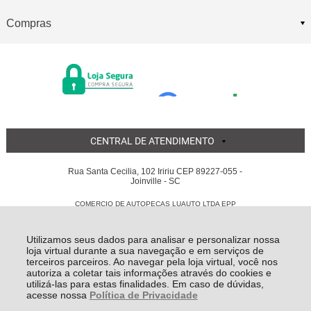
Compras
CENTRAL DE ATENDIMENTO
Rua Santa Cecilia, 102 Iririu CEP 89227-055 -
Joinville - SC
COMERCIO DE AUTOPECAS LUAUTO LTDA EPP
05.855.311/0001-56 - Todos os direitos reservados
-
Luauto
-
2026
Utilizamos seus dados para analisar e personalizar nossa
loja virtual durante a sua navegação e em serviços de
terceiros parceiros. Ao navegar pela loja virtual, você nos
autoriza a coletar tais informações através do cookies e
utilizá-las para estas finalidades. Em caso de dúvidas,
acesse nossa
Política de Privacidade