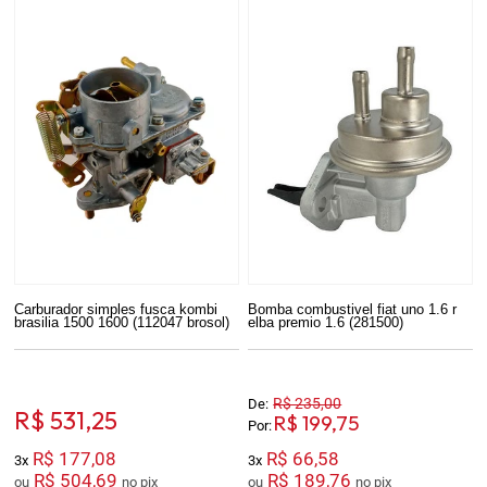
Carburador simples fusca kombi
Bomba combustivel fiat uno 1.6 r
brasilia 1500 1600 (112047 brosol)
elba premio 1.6 (281500)
R$ 235,00
De:
R$ 531,25
R$ 199,75
Por:
R$ 177,08
R$ 66,58
3x
3x
R$ 504,69
R$ 189,76
ou
no pix
ou
no pix