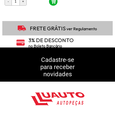
-
+
FRETE GRÁTIS
ver Regulamento
3% DE DESCONTO
no Boleto Bancário
5% DE DESCONTO
no Pix
Cadastre-se
para receber
10% DE CASHBACK
novidades
Consulte Regulamento