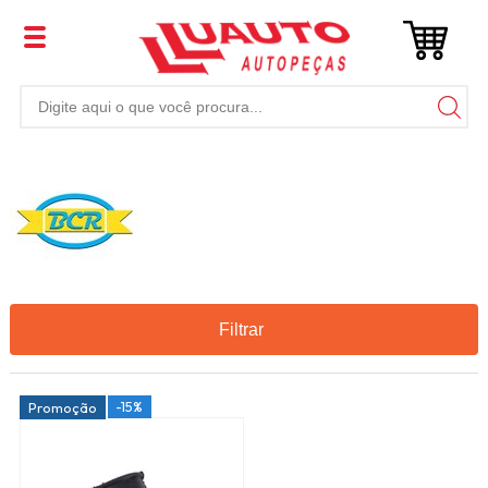
Filtrar
-15%
Promoção