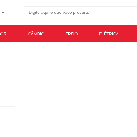
27-4733
TOR
CÂMBIO
FREIO
ELÉTRICA
7619
auto.com.br