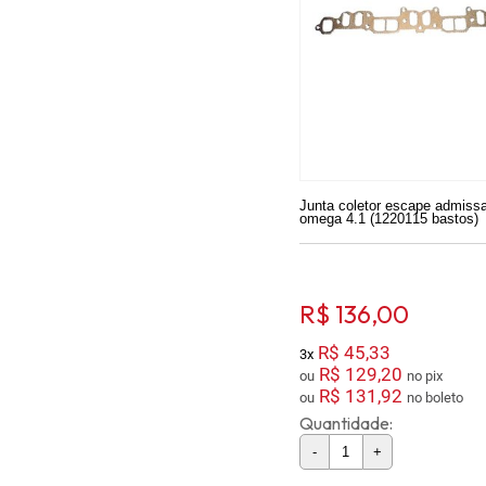
Junta coletor escape admiss
omega 4.1 (1220115 bastos)
R$ 136,00
R$ 45,33
3x
R$ 129,20
ou
no pix
R$ 131,92
ou
no boleto
Quantidade:
-
+