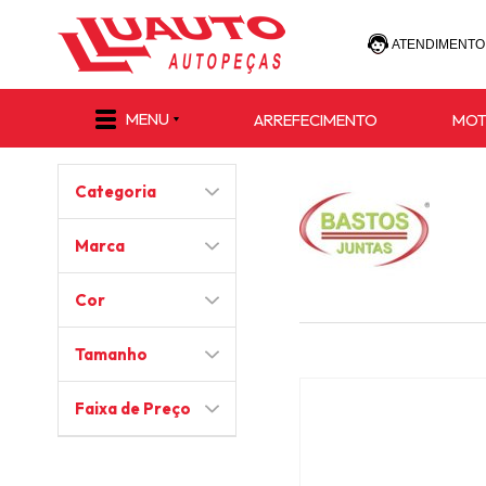
ATENDIMENTO
(47) 30
MENU
ARREFECIMENTO
MO
(47) 9 8811-
Categoria
e-commerce@lu
Marca
Cor
Tamanho
Faixa de Preço